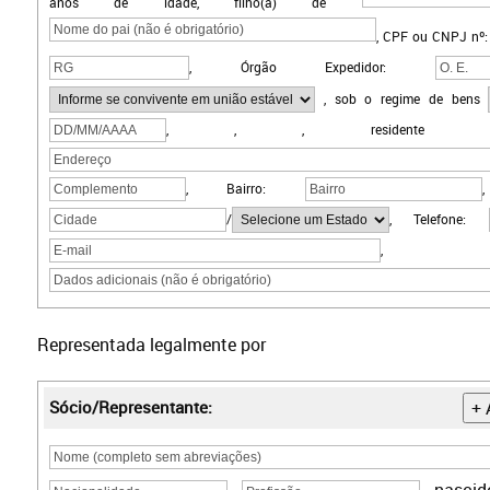
anos de idade, filho(a) de
,
CPF ou CNPJ
nº
,
Órgão Expedidor:
,
sob o regime de bens
,
,
, residente e
, Bairro:
/
, Telefone:
, Dad
Representada legalmente por
Sócio/Representante:
+ 