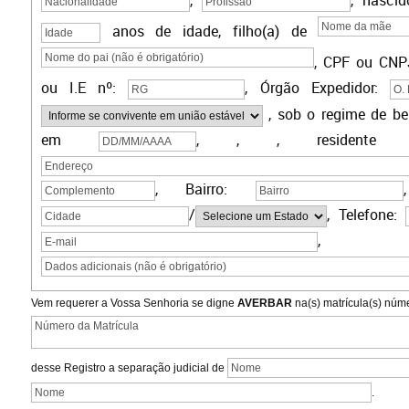
,
, nasci
anos de idade, filho(a) de
,
CPF ou CNP
ou I.E
nº:
,
Órgão Expedidor:
,
sob o regime de b
em
,
,
, residente 
, Bairro:
/
, Telefone:
, Dad
Vem requerer a Vossa Senhoria se digne
AVERBAR
na(s) matrícula(s) núme
desse Registro
a separação judicial de
.