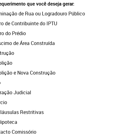
equerimento que você deseja gerar:
minação de Rua ou Logradouro Público
o de Contribuinte do IPTU
o do Prédio
scimo de Área Construída
trução
lição
lição e Nova Construção
o
ração Judicial
cio
áusulas Restritivas
ipoteca
acto Comissório