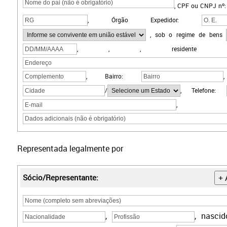
,
CPF ou CNPJ
nº
,
Órgão Expedidor:
,
sob o regime de bens
,
,
, residente e
, Bairro:
/
, Telefone:
, Dad
Representada legalmente por
Sócio/Representante:
+ 
,
, nasci