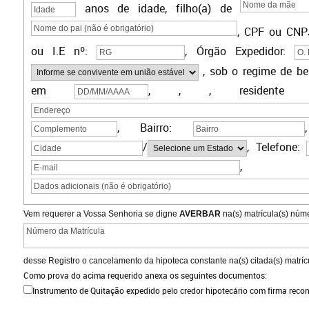
anos de idade, filho(a) de
,
CPF ou CNP
ou I.E
nº:
,
Órgão Expedidor:
,
sob o regime de b
em
,
,
, residente 
, Bairro:
/
, Telefone:
, Dad
Vem requerer a Vossa Senhoria se digne
AVERBAR
na(s) matrícula(s) núme
desse Registro o cancelamento da hipoteca constante na(s) citada(s) matrícu
Como prova do acima requerido anexa os seguintes documentos:
Instrumento de Quitação expedido pelo credor hipotecário com firma reco