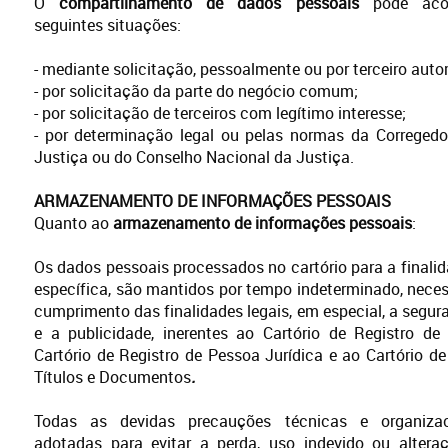
O
compartilhamento de dados pessoais
pode acon
seguintes situações:
- mediante solicitação, pessoalmente ou por terceiro auto
- por solicitação da parte do negócio comum;
- por solicitação de terceiros com legítimo interesse;
- por determinação legal ou pelas normas da Corregedo
Justiça ou do Conselho Nacional da Justiça.
ARMAZENAMENTO DE INFORMAÇÕES PESSOAIS
Quanto ao
armazenamento de informações pessoais
:
Os dados pessoais processados no cartório para a finalida
específica, são mantidos por tempo indeterminado, neces
cumprimento das finalidades legais, em especial, a segura
e a publicidade, inerentes ao Cartório de Registro de
Cartório de Registro de Pessoa Jurídica e ao Cartório de
Títulos e Documentos
.
Todas as devidas precauções técnicas e organizac
adotadas para evitar a perda, uso indevido ou altera