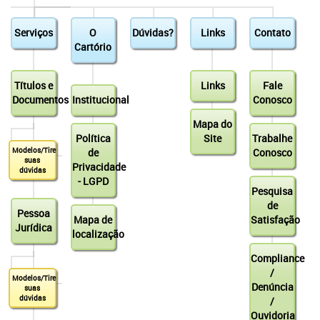
Serviços
O
Dúvidas?
Links
Contato
Cartório
Títulos e
Links
Fale
Documentos
Institucional
Conosco
Mapa do
Política
Site
Trabalhe
Modelos/Tire
de
Conosco
suas
Privacidade
dúvidas
- LGPD
Pesquisa
de
Pessoa
Mapa de
Satisfação
Jurídica
localização
Compliance
/
Modelos/Tire
Denúncia
suas
dúvidas
/
Ouvidoria