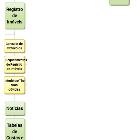
Registro
de
Imóveis
Consulta de
Protocolos
Requerimentos
de Registro
de Imóveis
Modelos/Tire
suas
dúvidas
Notícias
Tabelas
de
Custas e