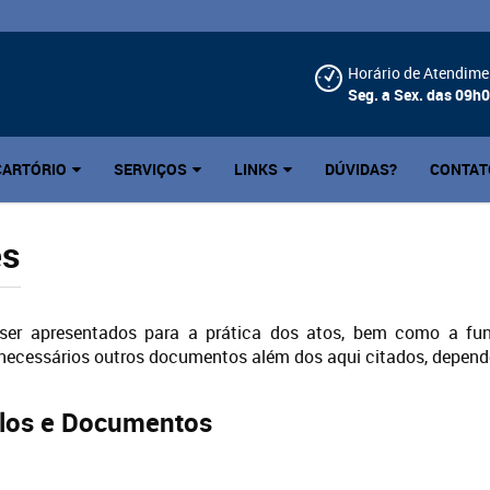
Horário de Atendime
Seg. a Sex. das 09h
CARTÓRIO
SERVIÇOS
LINKS
DÚVIDAS?
CONTAT
es
er apresentados para a prática dos atos, bem como a fun
cessários outros documentos além dos aqui citados, depende
ulos e Documentos