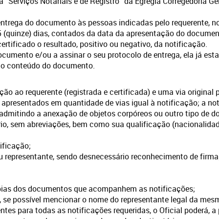
 “Serviços Notariais e de Registro” da Egrégia Corregedoria Ge
a entrega do documento às pessoas indicadas pelo requerente, n
5 (quinze) dias, contados da data da apresentação do documento
 certificado o resultado, positivo ou negativo, da notificação.
ocumento e/ou a assinar o seu protocolo de entrega, ela já esta
e o conteúdo do documento.
ão ao requerente (registrada e certificada) e uma via original 
apresentados em quantidade de vias igual à notificação; a n
admitindo a anexação de objetos corpóreos ou outro tipo de 
, sem abreviações, bem como sua qualificação (nacionalidade, 
ificação;
u representante, sendo desnecessário reconhecimento de firma
ópias dos documentos que acompanhem as notificações;
 se possível mencionar o nome do representante legal da mes
tes para todas as notificações requeridas, o Oficial poderá, a p