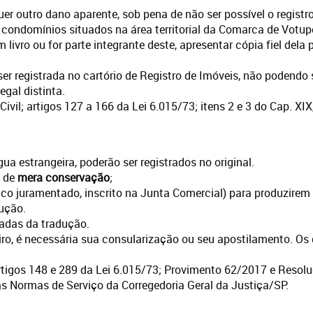
er outro dano aparente, sob pena de não ser possível o registro
condomínios situados na área territorial da Comarca de Votup
livro ou for parte integrante deste, apresentar cópia fiel dela p
er registrada no cartório de Registro de Imóveis, não podendo
gal distinta.
ivil; artigos 127 a 166 da Lei 6.015/73; itens 2 e 3 do Cap. XI
ua estrangeira, poderão ser registrados no original.
s de
mera conservação
;
lico juramentado, inscrito na Junta Comercial) para produzirem 
dução.
adas da tradução.
ro, é necessária sua consularização ou seu apostilamento. Os 
 artigos 148 e 289 da Lei 6.015/73; Provimento 62/2017 e Reso
das Normas de Serviço da Corregedoria Geral da Justiça/SP.