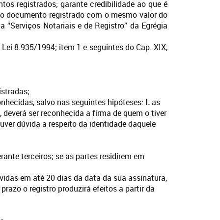
tos registrados; garante credibilidade ao que é
o do documento registrado com o mesmo valor do
ha “Serviços Notariais e de Registro” da Egrégia
a Lei 8.935/1994; item 1 e seguintes do Cap. XIX,
istradas;
nhecidas, salvo nas seguintes hipóteses:
I.
as
 deverá ser reconhecida a firma de quem o tiver
ver dúvida a respeito da identidade daquele
rante terceiros; se as partes residirem em
idas em até 20 dias da data da sua assinatura,
azo o registro produzirá efeitos a partir da