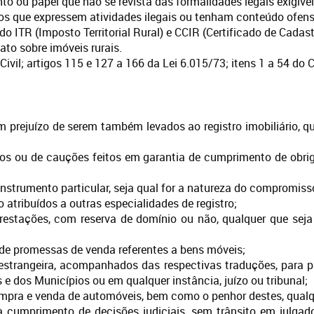
to ou papel que não se revista das formalidades legais exigívei
os que expressem atividades ilegais ou tenham conteúdo ofens
o ITR (Imposto Territorial Rural) e CCIR (Certificado de Cadast
ato sobre imóveis rurais.
ivil; artigos 115 e 127 a 166 da Lei 6.015/73; itens 1 a 54 do 
em prejuízo de serem também levados ao registro imobiliário, 
os ou de cauções feitos em garantia de cumprimento de obri
 instrumento particular, seja qual for a natureza do compromis
 atribuídos a outras especialidades de registro;
estações, com reserva de domínio ou não, qualquer que seja 
u de promessas de venda referentes a bens móveis;
strangeira, acompanhados das respectivas traduções, para pr
os e dos Municípios ou em qualquer instância, juízo ou tribunal;
compra e venda de automóveis, bem como o penhor destes, qualq
a cumprimento de decisões judiciais, sem trânsito em julgado