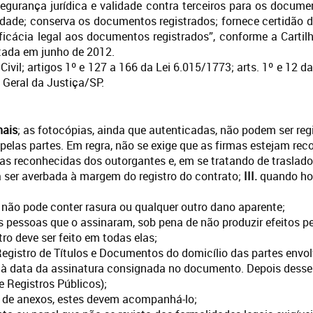
gurança jurídica e validade contra terceiros para os documen
cidade; conserva os documentos registrados; fornece certidã
eficácia legal aos documentos registrados”, conforme a Cartil
itada em junho de 2012.
ivil; artigos 1º e 127 a 166 da Lei 6.015/1773; arts. 1º e 12 d
 Geral da Justiça/SP.
nais
; as fotocópias, ainda que autenticadas, não podem ser reg
las partes. Em regra, não se exige que as firmas estejam reco
as reconhecidas dos outorgantes e, em se tratando de traslado,
 ser averbada à margem do registro do contrato;
III.
quando hou
e não pode conter rasura ou qualquer outro dano aparente;
as pessoas que o assinaram, sob pena de não produzir efeitos pe
stro deve ser feito em todas elas;
gistro de Títulos e Documentos do domicílio das partes envolv
m à data da assinatura consignada no documento. Depois desse pr
e Registros Públicos);
 de anexos, estes devem acompanhá-lo;