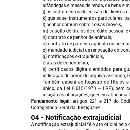
alfândegas e mesas de renda, de bens e me
j) os instrumentos de cessão de direitos 
k) quaisquer instrumentos particulares, p
l) penhor comum sobre coisas móveis;
m) caução de títulos de crédito pessoal e 
n) contrato de penhor de animais;
o) contrato de parceria agrícola ou pecuár
p) mandado judicial de renovação do contr
q) notificações extrajudiciais;
r) atas de condomínio;
s) certificados digitais emitidos para g
indicação de nome do arquivo assinado, I
Também caberá ao Registro de Títulos e D
único, da Lei 6.015/1973 – LRP), bem c
relação às obrigações, quer em atinência 
Fundamento legal:
artigos 221 e 217 do Códig
Corregedoria Geral da Justiça/SP.
04 - Notificação extrajudicial
A notificação extrajudicial “é o ato oficial p