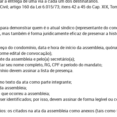
zar a entrega de uma via a cada um dos destinatários.
ivil; artigo 160 da Lei 6.015/73; itens 42 a 45 do Cap. XIX, T
 para demonstrar quem é o atual síndico (representante do con
s, mas também é forma juridicamente eficaz de preservar a his
eço do condomínio, data e hora de início da assembleia, quó
forme edital de convocação);
te da assembleia e pelo(a) secretário(a);
star seu nome completo, RG, CPF e período do mandato;
ínio devem assinar a lista de presença.
no texto da ata como parte integrante;
 da assembleia;
o que ocorreu a assembleia;
er identificados; por isso, devem assinar de forma legível ou
: os citados na ata da assembleia como anexos (tais como fot