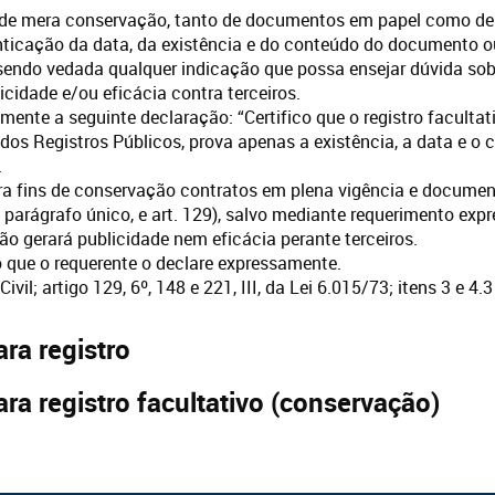
ns de mera conservação, tanto de documentos em papel como de
nticação da data, da existência e do conteúdo do documento 
 sendo vedada qualquer indicação que possa ensejar dúvida sob
licidade e/ou eficácia contra terceiros.
amente a seguinte declaração: “Certifico que o registro faculta
i dos Registros Públicos, prova apenas a existência, a data e 
.
a fins de conservação contratos em plena vigência e document
, e parágrafo único, e art. 129), salvo mediante requerimento e
ão gerará publicidade nem eficácia perante terceiros.
o que o requerente o declare expressamente.
vil; artigo 129, 6º, 148 e 221, III, da Lei 6.015/73; itens 3 e 
ra registro
ra registro facultativo (conservação)