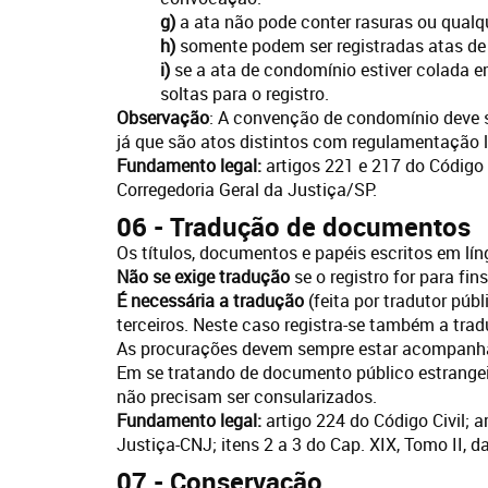
g)
a ata não pode conter rasuras ou qualqu
h)
somente podem ser registradas atas de 
i)
se a ata de condomínio estiver colada em 
soltas para o registro.
Observação
: A convenção de condomínio deve s
já que são atos distintos com regulamentação le
Fundamento legal:
artigos 221 e 217 do Código C
Corregedoria Geral da Justiça/SP.
06 - Tradução de documentos
Os títulos, documentos e papéis escritos em líng
Não se exige tradução
se o registro for para fin
É necessária a tradução
(feita por tradutor púb
terceiros. Neste caso registra-se também a tra
As procurações devem sempre estar acompanh
Em se tratando de documento público estrangei
não precisam ser consularizados.
Fundamento legal:
artigo 224 do Código Civil;
Justiça-CNJ; itens 2 a 3 do Cap. XIX, Tomo II, 
07 - Conservação