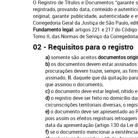
O Registro de Títulos e Documentos “garante se
registrado, provando data, conteúdo e autenti
original; garante publicidade, autenticidade e 
Corregedoria Geral da Justiça de São Paulo, ed
Fundamento legal:
artigos 221 e 217 do Código C
Tomo II, das Normas de Serviço da Corregedoria
02 - Requisitos para o registro
a)
somente são aceitos
documentos
origi
b)
os documentos devem estar assinados pe
procurações devem trazer, sempre, as firm
assinado;
II.
daquele que dá quitação para
que assinou o documento;
c)
o documento deve estar legível, nítido 
d)
o registro deve ser feito no domicílio d
circunscrições territoriais diversas, o regi
e)
o documento deve ser apresentado ao Re
pois assim os efeitos registrais retroage
data da apresentação (artigo 130 da Lei d
f)
se o documento mencionar a existência