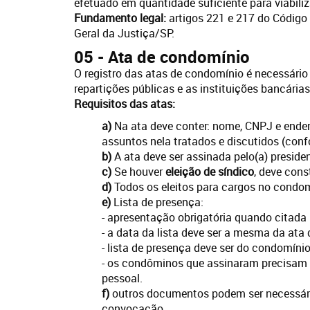
efetuado em quantidade suficiente para viabili
Fundamento legal:
artigos 221 e 217 do Código C
Geral da Justiça/SP.
05 - Ata de condomínio
O registro das atas de condomínio é necessário
repartições públicas e as instituições bancária
Requisitos das atas:
a)
Na ata deve conter: nome, CNPJ e ender
assuntos nela tratados e discutidos (con
b)
A ata deve ser assinada pelo(a) presiden
c)
Se houver
eleição de síndico
, deve con
d)
Todos os eleitos para cargos no condom
e)
Lista de presença:
- apresentação obrigatória quando citada 
- a data da lista deve ser a mesma da ata
- lista de presença deve ser do condomíni
- os condôminos que assinaram precisam s
pessoal.
f)
outros documentos podem ser necessários
convocação.