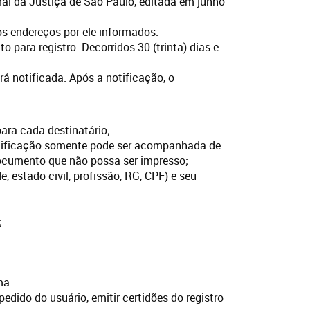
ral da Justiça de São Paulo, editada em junho
os endereços por ele informados.
 para registro. Decorridos 30 (trinta) dias e
rá notificada. Após a notificação, o
para cada destinatário;
otificação somente pode ser acompanhada de
documento que não possa ser impresso;
estado civil, profissão, RG, CPF) e seu
;
ma.
edido do usuário, emitir certidões do registro