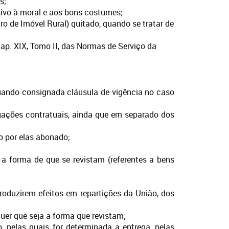
s;
ivo à moral e aos bons costumes;
ro de Imóvel Rural) quitado, quando se tratar de
Cap. XIX, Tomo II, das Normas de Serviço da
quando consignada cláusula de vigência no caso
gações contratuais, ainda que em separado dos
so por elas abonado;
a forma de que se revistam (referentes a bens
oduzirem efeitos em repartições da União, dos
uer que seja a forma que revistam;
, pelas quais for determinada a entrega, pelas