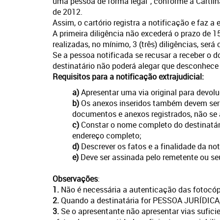
uma pessoa de forma legal”, conforme a Cartilha
de 2012.
Assim, o cartório registra a notificação e faz 
A primeira diligência não excederá o prazo de 1
realizadas, no mínimo, 3 (três) diligências, será
Se a pessoa notificada se recusar a receber o d
destinatário não poderá alegar que desconhec
Requisitos para a notificação extrajudicial:
a)
Apresentar uma via original para devoluç
b)
Os anexos inseridos também devem ser 
documentos e anexos registrados, não se 
c)
Constar o nome completo do destinatário
endereço completo;
d)
Descrever os fatos e a finalidade da not
e)
Deve ser assinada pelo remetente ou se
Observações
:
1.
Não é necessária a autenticação das fotoc
2.
Quando a destinatária for PESSOA JURÍDICA,
3.
Se o apresentante não apresentar vias suficien