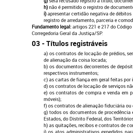
g)
será recusado registro a título, documen
h)
não é permitido o registro de document
i)
apresentar certidão negativa de débitos d
registro de arredamento, parceria e comod
Fundamento legal:
artigos 221 e 217 do Código C
Corregedoria Geral da Justiça/SP.
03 - Títulos registráveis
a) os contratos de locação de prédios, s
de alienação da coisa locada;
b) os documentos decorrentes de depósit
respectivos instrumentos;
c) as cartas de fiança em geral feitas por
d) os contratos de locação de serviços não
e) os contratos de compra e venda em pr
móveis);
f) os contratos de alienação fiduciária o
g) todos os documentos de procedência e
Estados, do Distrito Federal, dos Territóri
h) as quitações, recibos e contratos de 
i) os atos administrativos expedidos par