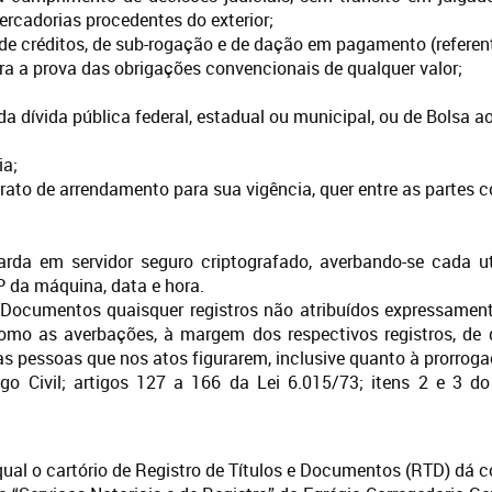
rcadorias procedentes do exterior;
e de créditos, de sub-rogação e de dação em pagamento (referen
ara a prova das obrigações convencionais de qualquer valor;
da dívida pública federal, estadual ou municipal, ou de Bolsa a
ia;
ato de arrendamento para sua vigência, quer entre as partes co
uarda em servidor seguro criptografado, averbando-se cada ut
P da máquina, data e hora.
ocumentos quaisquer registros não atribuídos expressamente a
omo as averbações, à margem dos respectivos registros, de 
às pessoas que nos atos figurarem, inclusive quanto à prorroga
o Civil; artigos 127 a 166 da Lei 6.015/73; itens 2 e 3 d
elo qual o cartório de Registro de Títulos e Documentos (RTD) 